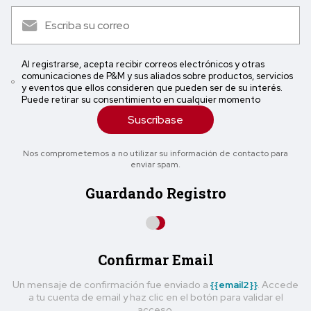
Al registrarse, acepta recibir correos electrónicos y otras
comunicaciones de P&M y sus aliados sobre productos, servicios
y eventos que ellos consideren que pueden ser de su interés.
Puede retirar su consentimiento en cualquier momento
Suscríbase
Nos comprometemos a no utilizar su información de contacto para
enviar spam.
Guardando Registro
Confirmar Email
Un mensaje de confirmación fue enviado a
{{email2}}
. Accede
a tu cuenta de email y haz clic en el botón para validar el
acceso.