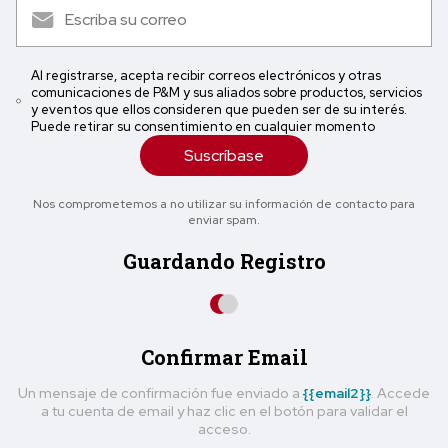
Al registrarse, acepta recibir correos electrónicos y otras
comunicaciones de P&M y sus aliados sobre productos, servicios
y eventos que ellos consideren que pueden ser de su interés.
Puede retirar su consentimiento en cualquier momento
Suscríbase
Nos comprometemos a no utilizar su información de contacto para
enviar spam.
Guardando Registro
Confirmar Email
Un mensaje de confirmación fue enviado a
{{email2}}
. Accede
a tu cuenta de email y haz clic en el botón para validar el
acceso.