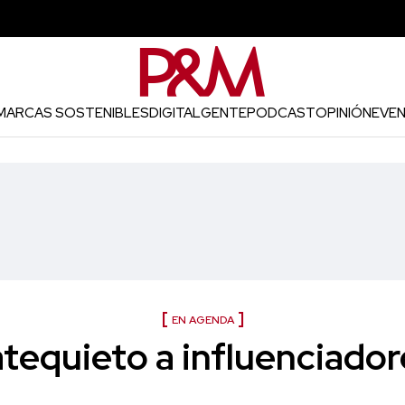
MARCAS SOSTENIBLES
DIGITAL
GENTE
PODCAST
OPINIÓN
EVE
EN AGENDA
atequieto a influenciador