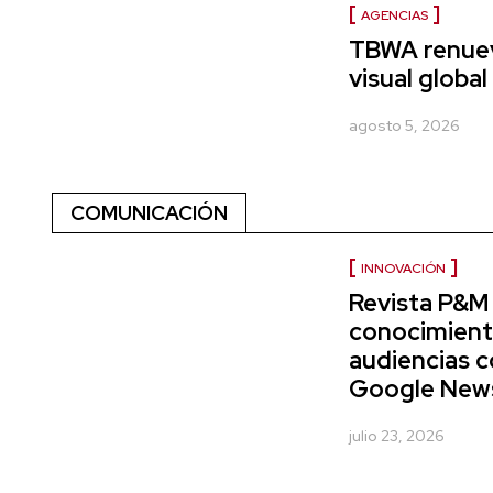
AGENCIAS
TBWA renuev
visual global
agosto 5, 2026
COMUNICACIÓN
INNOVACIÓN
Revista P&M 
conocimient
audiencias c
Google News 
julio 23, 2026