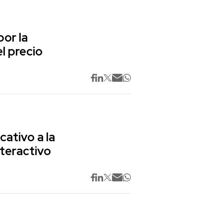
or la
l precio
cativo a la
nteractivo