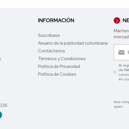
INFORMACIÓN
NE
Mantent
Suscríbase
mercade
Anuario de la publicidad colombiana
Contáctenos
s
Términos y Condiciones
Al reg
Política de Privacidad
de P&M
Política de Cookies
consid
en cu
Nos comp
2026
spam.