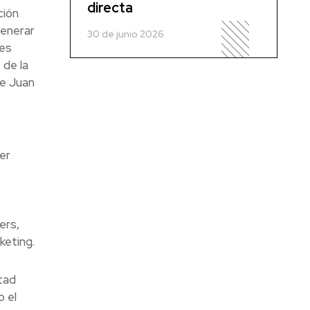
directa
ción
generar
30 de junio 2026
nes
 de la
de Juan
er
ers,
keting.
tad
 el