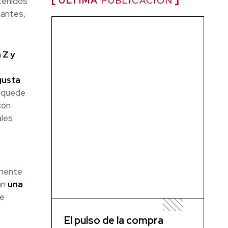
ÚLTIMA
PUBLICACIÓN
tenidos
iantes,
 Z y
gusta
e quede
con
ales
nmente
an
una
de
El pulso de la compra