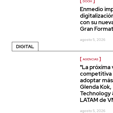
DOOH
Enmedio imp
digitalizació
con su nueva
Gran Forma
agosto 5, 2026
DIGITAL
AGENCIAS
"La próxima 
competitiva
adoptar más
Glenda Kok, 
Technology
LATAM de V
agosto 5, 2026