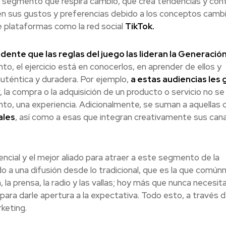
; un segmento que respira cambio, que crea tendencias y con
en sus gustos y preferencias debido a los conceptos camb
 plataformas como la red social
TikTok.
dente que las reglas del juego las lideran la Generación
nto, el ejercicio está en conocerlos, en aprender de ellos y
uténtica y duradera. Por ejemplo,
a estas audiencias les 
r, la compra o la adquisición de un producto o servicio no s
to, una experiencia. Adicionalmente, se suman a aquellas 
ales
, así como a esas que integran creativamente sus can
rencial y el mejor aliado para atraer a este segmento de la
o a una difusión desde lo tradicional, que es la que comú
 la prensa, la radio y las vallas; hoy más que nunca necesit
para darle apertura a la expectativa. Todo esto, a través 
keting.