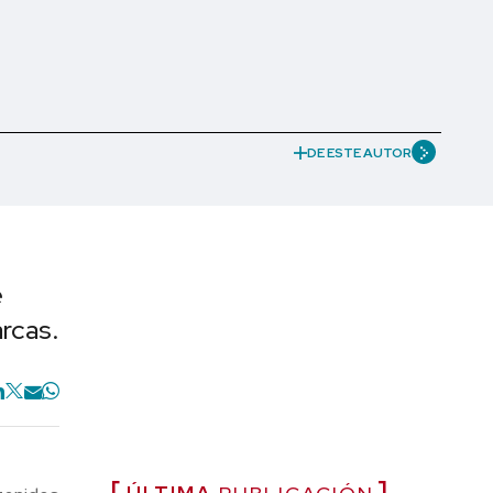
DE ESTE AUTOR
e
rcas.