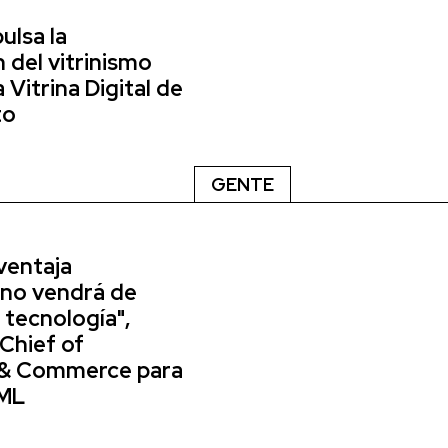
ulsa la
n del vitrinismo
 Vitrina Digital de
to
GENTE
ventaja
 no vendrá de
 tecnología",
Chief of
 & Commerce para
ML