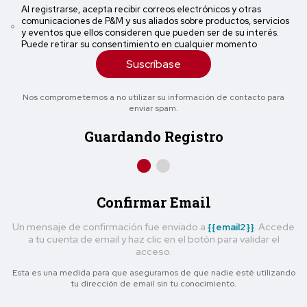
Al registrarse, acepta recibir correos electrónicos y otras
comunicaciones de P&M y sus aliados sobre productos, servicios
y eventos que ellos consideren que pueden ser de su interés.
Puede retirar su consentimiento en cualquier momento
Suscríbase
Nos comprometemos a no utilizar su información de contacto para
enviar spam.
Guardando Registro
Confirmar Email
Un mensaje de confirmación fue enviado a
{{email2}}
. Accede
a tu cuenta de email y haz clic en el botón para validar el
acceso.
Esta es una medida para que asegurarnos de que nadie esté utilizando
tu dirección de email sin tu conocimiento.