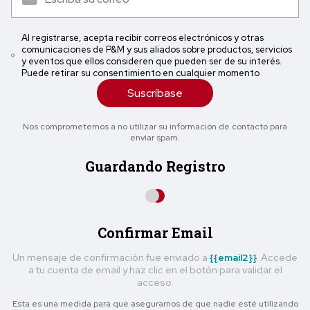
Al registrarse, acepta recibir correos electrónicos y otras
comunicaciones de P&M y sus aliados sobre productos, servicios
y eventos que ellos consideren que pueden ser de su interés.
Puede retirar su consentimiento en cualquier momento
Suscríbase
Nos comprometemos a no utilizar su información de contacto para
enviar spam.
Guardando Registro
Confirmar Email
Un mensaje de confirmación fue enviado a
{{email2}}
. Accede
a tu cuenta de email y haz clic en el botón para validar el
acceso.
Esta es una medida para que asegurarnos de que nadie esté utilizando