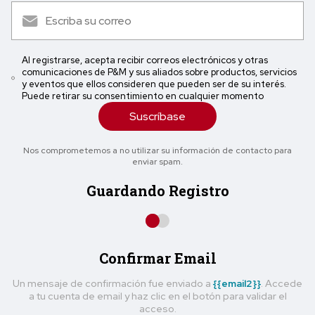
Al registrarse, acepta recibir correos electrónicos y otras
comunicaciones de P&M y sus aliados sobre productos, servicios
y eventos que ellos consideren que pueden ser de su interés.
Puede retirar su consentimiento en cualquier momento
Suscríbase
Nos comprometemos a no utilizar su información de contacto para
enviar spam.
Guardando Registro
Confirmar Email
Un mensaje de confirmación fue enviado a
{{email2}}
. Accede
a tu cuenta de email y haz clic en el botón para validar el
acceso.