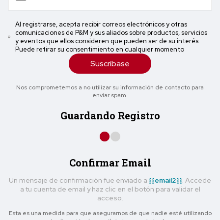
Al registrarse, acepta recibir correos electrónicos y otras
comunicaciones de P&M y sus aliados sobre productos, servicios
y eventos que ellos consideren que pueden ser de su interés.
Puede retirar su consentimiento en cualquier momento
Suscríbase
Nos comprometemos a no utilizar su información de contacto para
enviar spam.
Guardando Registro
Confirmar Email
Un mensaje de confirmación fue enviado a
{{email2}}
. Accede
a tu cuenta de email y haz clic en el botón para validar el
acceso.
Esta es una medida para que asegurarnos de que nadie esté utilizando