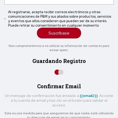
Al registrarse, acepta recibir correos electrónicos y otras
comunicaciones de P&M y sus aliados sobre productos, servicios
y eventos que ellos consideren que pueden ser de su interés.
Puede retirar su consentimiento en cualquier momento
Suscríbase
Nos comprometemos a no utilizar su información de contacto para
enviar spam.
Guardando Registro
Confirmar Email
Un mensaje de confirmación fue enviado a
{{email2}}
. Accede
a tu cuenta de email y haz clic en el botón para validar el
acceso.
Esta es una medida para que asegurarnos de que nadie esté utilizando
tu dirección de email sin tu conocimiento.