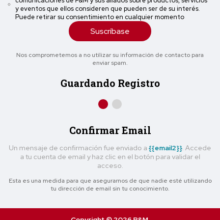
comunicaciones de P&M y sus aliados sobre productos, servicios
y eventos que ellos consideren que pueden ser de su interés.
Puede retirar su consentimiento en cualquier momento
Suscríbase
Nos comprometemos a no utilizar su información de contacto para
enviar spam.
Guardando Registro
Confirmar Email
Un mensaje de confirmación fue enviado a
{{email2}}
. Accede
a tu cuenta de email y haz clic en el botón para validar el
acceso.
Esta es una medida para que asegurarnos de que nadie esté utilizando
tu dirección de email sin tu conocimiento.
Copyright © 2026 P&M.