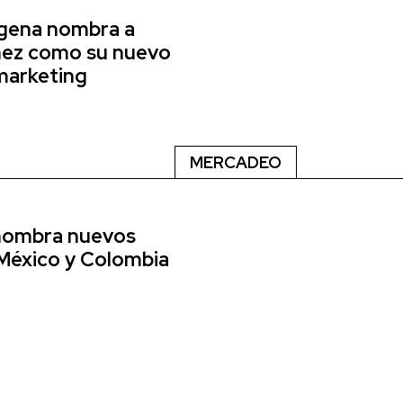
agena nombra a
nez como su nuevo
marketing
MERCADEO
nombra nuevos
 México y Colombia