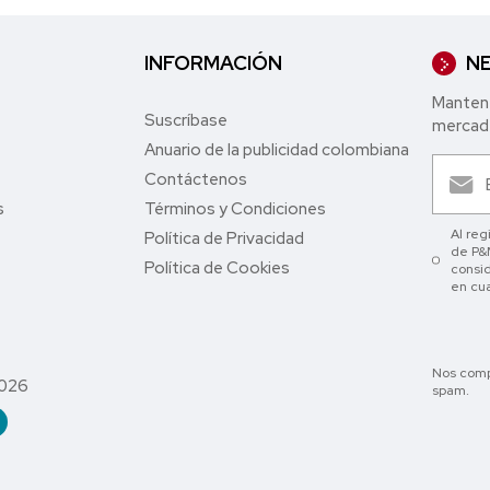
INFORMACIÓN
NE
Mantent
Suscríbase
mercade
Anuario de la publicidad colombiana
Contáctenos
s
Términos y Condiciones
Al reg
Política de Privacidad
de P&M
Política de Cookies
consid
en cu
Nos comp
2026
spam.