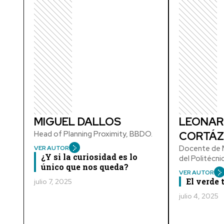
MIGUEL DALLOS
LEONAR
Head of Planning Proximity, BBDO.
CORTÁZ
Docente de M
VER AUTOR
¿Y si la curiosidad es lo
del Politécn
único que nos queda?
VER AUTOR
El verde
julio 7, 2025
julio 4, 2025