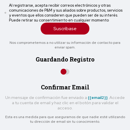
Al registrarse, acepta recibir correos electrónicos y otras
comunicaciones de P&M y sus aliados sobre productos, servicios
y eventos que ellos consideren que pueden ser de su interés.
Puede retirar su consentimiento en cualquier momento
Suscríbase
Nos comprometemos a no utilizar su información de contacto para
enviar spam.
Guardando Registro
Confirmar Email
Un mensaje de confirmación fue enviado a
{{email2}}
. Accede
a tu cuenta de email y haz clic en el botón para validar el
acceso.
Esta es una medida para que asegurarnos de que nadie esté utilizando
tu dirección de email sin tu conocimiento.