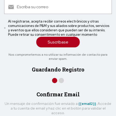
Al registrarse, acepta recibir correos electrónicos y otras
comunicaciones de P&M y sus aliados sobre productos, servicios
y eventos que ellos consideren que pueden ser de su interés.
Puede retirar su consentimiento en cualquier momento
Suscríbase
Nos comprometemos a no utilizar su información de contacto para
enviar spam.
Guardando Registro
Confirmar Email
Un mensaje de confirmación fue enviado a
{{email2}}
. Accede
a tu cuenta de email y haz clic en el botón para validar el
acceso.