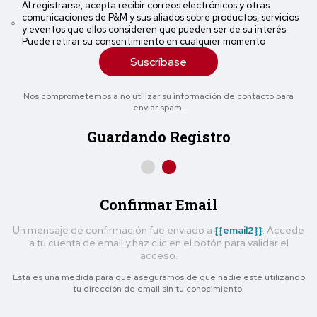
Al registrarse, acepta recibir correos electrónicos y otras
comunicaciones de P&M y sus aliados sobre productos, servicios
y eventos que ellos consideren que pueden ser de su interés.
Puede retirar su consentimiento en cualquier momento
Suscríbase
Nos comprometemos a no utilizar su información de contacto para
enviar spam.
Guardando Registro
Confirmar Email
Un mensaje de confirmación fue enviado a
{{email2}}
. Accede
a tu cuenta de email y haz clic en el botón para validar el
acceso.
Esta es una medida para que asegurarnos de que nadie esté utilizando
tu dirección de email sin tu conocimiento.