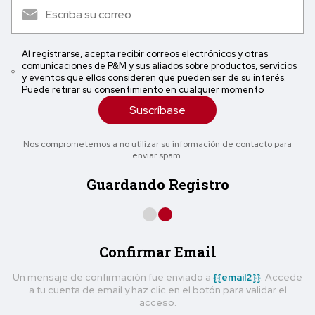
Al registrarse, acepta recibir correos electrónicos y otras
comunicaciones de P&M y sus aliados sobre productos, servicios
y eventos que ellos consideren que pueden ser de su interés.
Puede retirar su consentimiento en cualquier momento
Suscríbase
Nos comprometemos a no utilizar su información de contacto para
enviar spam.
Guardando Registro
Confirmar Email
Un mensaje de confirmación fue enviado a
{{email2}}
. Accede
a tu cuenta de email y haz clic en el botón para validar el
acceso.