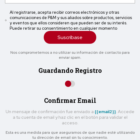
Al registrarse, acepta recibir correos electrónicos y otras
comunicaciones de P&M y sus aliados sobre productos, servicios
y eventos que ellos consideren que pueden ser de su interés.
Puede retirar su consentimiento en cualquier momento
Suscríbase
Nos comprometemos a no utilizar su información de contacto para
enviar spam.
Guardando Registro
Confirmar Email
Un mensaje de confirmación fue enviado a
{{email2}}
. Accede
a tu cuenta de email y haz clic en el botón para validar el
acceso.
Esta es una medida para que asegurarnos de que nadie esté utilizando
tu dirección de email sin tu conocimiento.