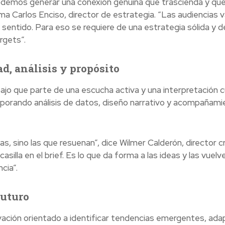
emos generar una conexión genuina que trascienda y qu
rma Carlos Enciso, director de estrategia. “Las audiencias v
sentido. Para eso se requiere de una estrategia sólida y d
rgets”.
d, análisis y propósito
jo que parte de una escucha activa y una interpretación cu
corporando análisis de datos, diseño narrativo y acompañam
, sino las que resuenan”, dice Wilmer Calderón, director cr
illa en el brief. Es lo que da forma a las ideas y las vuelv
cia”.
futuro
ación orientado a identificar tendencias emergentes, ada