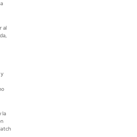
ha
 al
da,
 y
mo
 la
en
Match