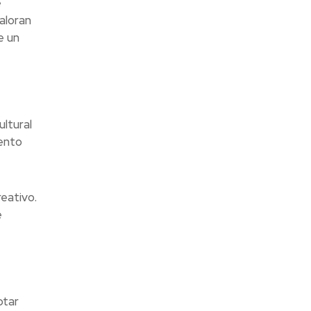
e
aloran
e un
ltural
iento
eativo.
e
ptar