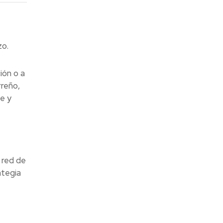
zo.
ión o a
rreño,
e y
 red de
ategia