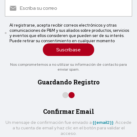
Al registrarse, acepta recibir correos electrónicos y otras
comunicaciones de P&M y sus aliados sobre productos, servicios
y eventos que ellos consideren que pueden ser de su interés.
Puede retirar su consentimiento en cualquier momento
Suscríbase
Nos comprometemos a no utilizar su información de contacto para
enviar spam.
Guardando Registro
Confirmar Email
Un mensaje de confirmación fue enviado a
{{email2}}
. Accede
a tu cuenta de email y haz clic en el botón para validar el
acceso.