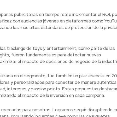
pañas publicitarias en tiempo real e incrementar el ROI, pos
 eficaz con audiencias jóvenes en plataformas como YouTu
zando los más altos estándares de protección de la privac
los trackings de toys y entertainment, como parte de las
sights, fueron fundamentales para detectar nuevas
ximizar el impacto de decisiones de negocio de la industri
ializada en el segmento, fue también un pilar esencial en 2
ores y personalizados para conectar de manera auténtica
ad, intereses y passion points. Estas propuestas destaca
timizando el impacto de la inversión en cada campaña.
os mercados para nosotros. Logramos seguir disruptiendo c
eens, impulsando industrias clave como las de juguetes,