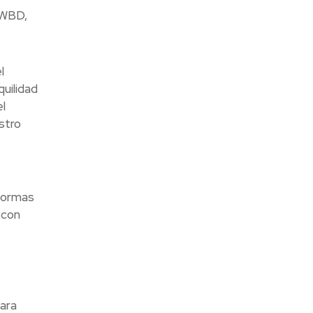
 WBD,
l
uilidad
l
stro
aformas
 con
para