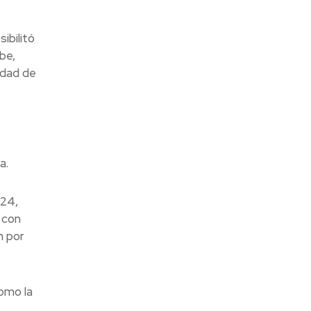
ibilitó
be,
idad de
a.
024,
 con
n por
omo la