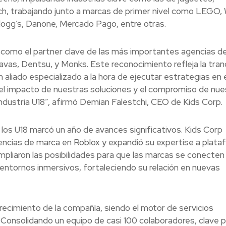
ech, trabajando junto a marcas de primer nivel como LEGO,
ellogg’s, Danone, Mercado Pago, entre otras.
como el partner clave de las más importantes agencias de
as, Dentsu, y Monks. Este reconocimiento refleja la tranq
aliado especializado a la hora de ejecutar estrategias en e
el impacto de nuestras soluciones y el compromiso de nue
 industria U18”, afirmó Demian Falestchi, CEO de Kids Corp.
los U18 marcó un año de avances significativos. Kids Corp
riencias de marca en Roblox y expandió su expertise a plat
ampliaron las posibilidades para que las marcas se conecten
entornos inmersivos, fortaleciendo su relación en nuevas
recimiento de la compañía, siendo el motor de servicios
 Consolidando un equipo de casi 100 colaboradores, clave 