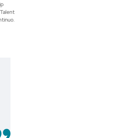
ip
 Talent
ntinuo.