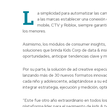
L
a simplicidad para automatizar las cam
a las marcas establecer una conexión
mobile, CTV y Roblox, siempre garanti
los menores.
Asimismo, los módulos de consumer insights, 
soluciones que brinda Kids Corp de data & in
oportunidades, anticipar tendencias clave y ma
Por su parte, la solución de ad creative espec
lanzando más de 30 nuevos formatos innovad
cada niño y adolescente, adaptándose a su ed
integrar estrategia, ejecución y medición, op
“Este fue otro año extraordinario en todos l
plataforma líder para el segmento de kids & t