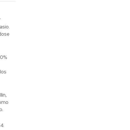
r
asio.
ndose
100%
los
ín,
como
o.
 4