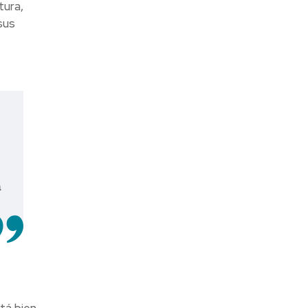
tura,
sus
a