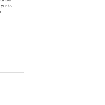
tá bien
n punto
su