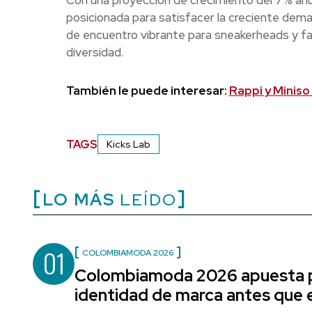
Con una proyección de crecimiento del 7% anu
posicionada para satisfacer la creciente dem
de encuentro vibrante para sneakerheads y fas
diversidad.
También le puede interesar:
Rappi y Miniso
TAGS
Kicks Lab
LO MÁS
LEÍDO
01
COLOMBIAMODA 2026
Colombiamoda 2026 apuesta p
identidad de marca antes que e