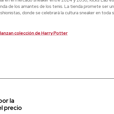
al en el mercado sneaker entre 2024 y 2030, Kicks Lab es
anda de los amantes de los tenis. La tienda promete ser u
hionistas, donde se celebrará la cultura sneaker en toda 
 lanzan colección de Harry Potter
or la
l precio