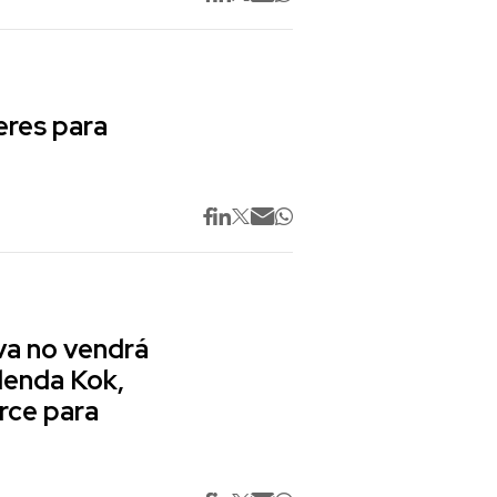
res para
va no vendrá
lenda Kok,
rce para