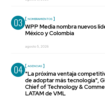
03
NOMBRAMIENTOS
WPP Media nombra nuevos líde
México y Colombia
agosto 5, 2026
04
AGENCIAS
"La próxima ventaja competiti
de adoptar más tecnología", G
Chief of Technology & Comme
LATAM de VML