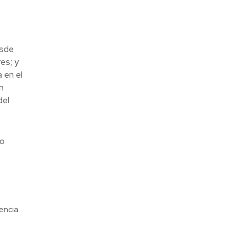
esde
es; y
 en el
n
del
do
encia.