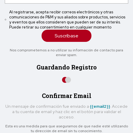
Al registrarse, acepta recibir correos electrónicos y otras
comunicaciones de P&M y sus aliados sobre productos, servicios
y eventos que ellos consideren que pueden ser de su interés.
Puede retirar su consentimiento en cualquier momento
Suscríbase
Nos comprometemos a no utilizar su información de contacto para
enviar spam.
Guardando Registro
Confirmar Email
Un mensaje de confirmación fue enviado a
{{email2}}
. Accede
a tu cuenta de email y haz clic en el botón para validar el
acceso.
Esta es una medida para que asegurarnos de que nadie esté utilizando
tu dirección de email sin tu conocimiento.