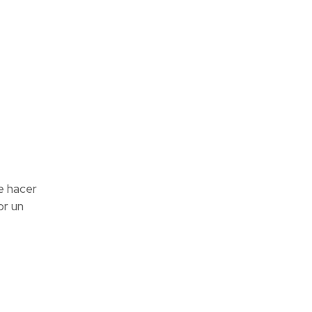
e hacer
or un