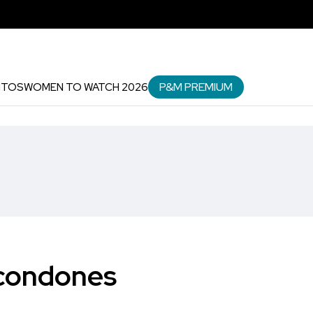
P&M PREMIUM
NTOS
WOMEN TO WATCH 2026
 condones