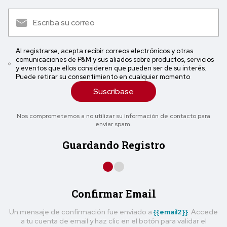
Al registrarse, acepta recibir correos electrónicos y otras
comunicaciones de P&M y sus aliados sobre productos, servicios
y eventos que ellos consideren que pueden ser de su interés.
Puede retirar su consentimiento en cualquier momento
Suscríbase
Nos comprometemos a no utilizar su información de contacto para
enviar spam.
Guardando Registro
Confirmar Email
Un mensaje de confirmación fue enviado a
{{email2}}
. Accede
a tu cuenta de email y haz clic en el botón para validar el