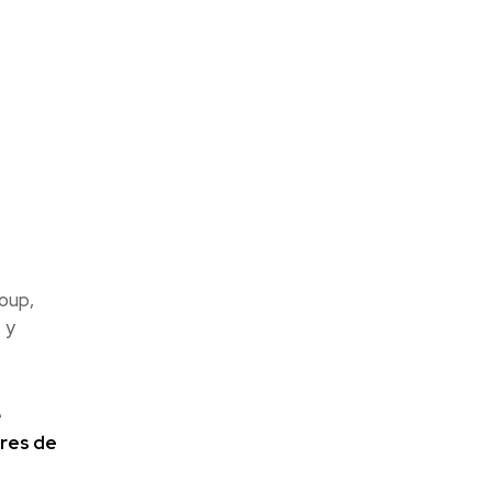
oup,
 y
e
bres de