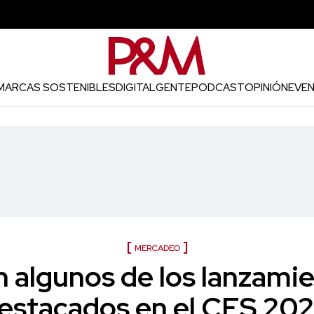
MARCAS SOSTENIBLES
DIGITAL
GENTE
PODCAST
OPINIÓN
EVE
MERCADEO
n algunos de los lanzami
estacados en el CES 20