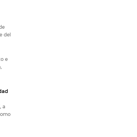
de
e del
to e
,
dad
, a
 como