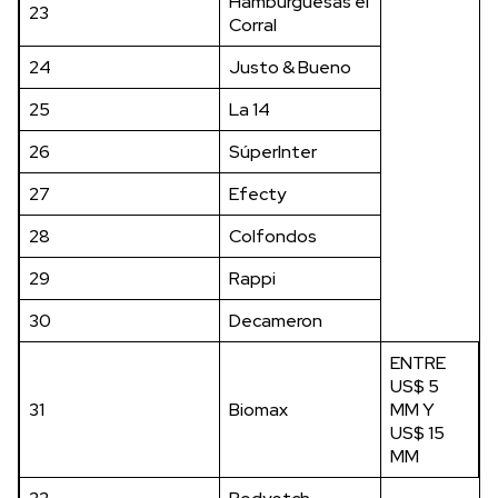
Hamburguesas el
23
Corral
24
Justo & Bueno
25
La 14
26
SúperInter
27
Efecty
28
Colfondos
29
Rappi
30
Decameron
ENTRE
US$ 5
31
Biomax
MM Y
US$ 15
MM