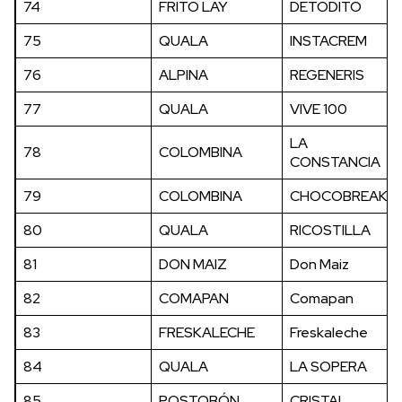
74
FRITO LAY
DETODITO
75
QUALA
INSTACREM
76
ALPINA
REGENERIS
77
QUALA
VIVE 100
LA
78
COLOMBINA
CONSTANCIA
79
COLOMBINA
CHOCOBREAK
80
QUALA
RICOSTILLA
81
DON MAIZ
Don Maiz
82
COMAPAN
Comapan
83
FRESKALECHE
Freskaleche
84
QUALA
LA SOPERA
85
POSTOBÓN
CRISTAL