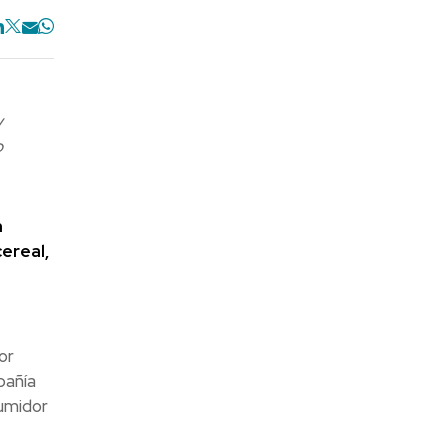
y
o
n
ereal,
or
pañía
umidor