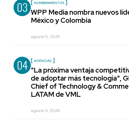
03
NOMBRAMIENTOS
WPP Media nombra nuevos líde
México y Colombia
agosto 5, 2026
04
AGENCIAS
"La próxima ventaja competiti
de adoptar más tecnología", G
Chief of Technology & Comme
LATAM de VML
agosto 5, 2026