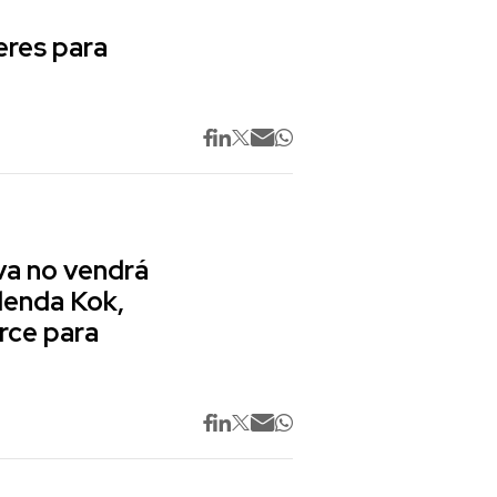
res para
va no vendrá
lenda Kok,
rce para