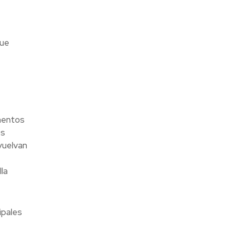
ue
imentos
os
vuelvan
la
ipales