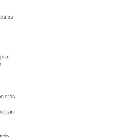
oda es
pra.
s
on más
buscan
endo