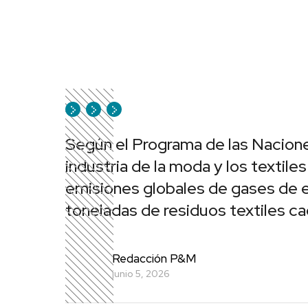
Según el Programa de las Nacion
industria de la moda y los textile
emisiones globales de gases de e
toneladas de residuos textiles ca
Redacción P&M
junio 5, 2026