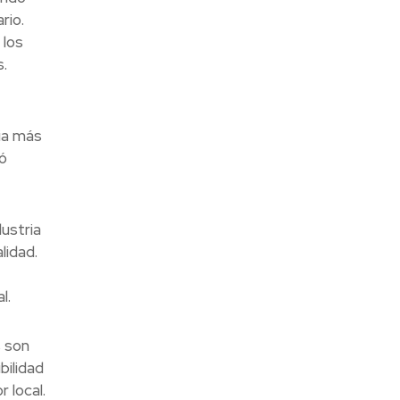
rio.
 los
.
ria más
ó
ustria
lidad.
l.
s son
bilidad
 local.