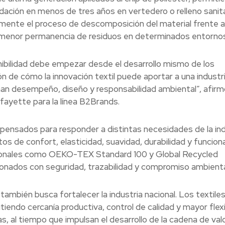
dación en menos de tres años en vertedero o relleno sanita
amente el proceso de descomposición del material frente a
a menor permanencia de residuos en determinados entornos
ilidad debe empezar desde el desarrollo mismo de los
ón de cómo la innovación textil puede aportar a una indust
an desempeño, diseño y responsabilidad ambiental”, afirm
fayette para la línea B2Brands.
s pensados para responder a distintas necesidades de la ind
os de confort, elasticidad, suavidad, durabilidad y funciona
cionales como OEKO-TEX Standard 100 y Global Recycled
ionados con seguridad, trazabilidad y compromiso ambienta
mbién busca fortalecer la industria nacional. Los textile
iendo cercanía productiva, control de calidad y mayor flexi
, al tiempo que impulsan el desarrollo de la cadena de valor