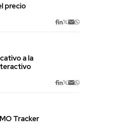
l precio
cativo a la
nteractivo
 CMO Tracker