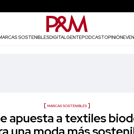
MARCAS SOSTENIBLES
DIGITAL
GENTE
PODCAST
OPINIÓN
EVE
MARCAS SOSTENIBLES
le apuesta a textiles bio
ra una moda más sosteni