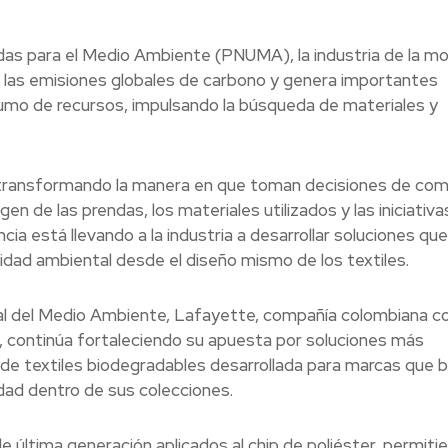
das para el Medio Ambiente (PNUMA), la industria de la m
e las emisiones globales de carbono y genera importantes
umo de recursos, impulsando la búsqueda de materiales y
 transformando la manera en que toman decisiones de com
en de las prendas, los materiales utilizados y las iniciativa
ia está llevando a la industria a desarrollar soluciones que
idad ambiental desde el diseño mismo de los textiles.
ial del Medio Ambiente, Lafayette, compañía colombiana c
l, continúa fortaleciendo su apuesta por soluciones más
 de textiles biodegradables desarrollada para marcas que 
idad dentro de sus colecciones.
e última generación aplicados al chip de poliéster, permiti