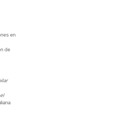
ones en
ón de
ilar
el
liana