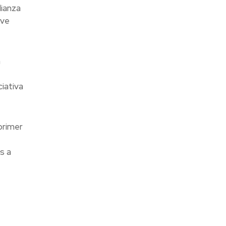
lianza
rve
a
iativa
primer
s a