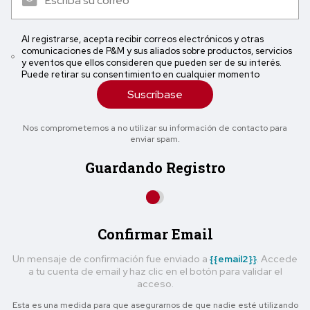
Al registrarse, acepta recibir correos electrónicos y otras
comunicaciones de P&M y sus aliados sobre productos, servicios
y eventos que ellos consideren que pueden ser de su interés.
Puede retirar su consentimiento en cualquier momento
Suscríbase
Nos comprometemos a no utilizar su información de contacto para
enviar spam.
Guardando Registro
Confirmar Email
Un mensaje de confirmación fue enviado a
{{email2}}
. Accede
a tu cuenta de email y haz clic en el botón para validar el
acceso.
Esta es una medida para que asegurarnos de que nadie esté utilizando