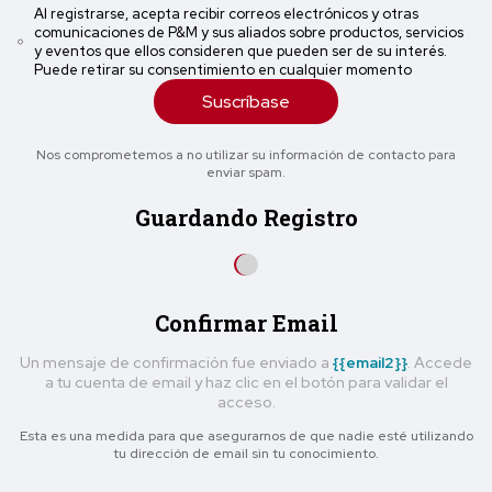
Al registrarse, acepta recibir correos electrónicos y otras
comunicaciones de P&M y sus aliados sobre productos, servicios
y eventos que ellos consideren que pueden ser de su interés.
Puede retirar su consentimiento en cualquier momento
Suscríbase
Nos comprometemos a no utilizar su información de contacto para
enviar spam.
Guardando Registro
Confirmar Email
Un mensaje de confirmación fue enviado a
{{email2}}
. Accede
a tu cuenta de email y haz clic en el botón para validar el
acceso.
Esta es una medida para que asegurarnos de que nadie esté utilizando
tu dirección de email sin tu conocimiento.