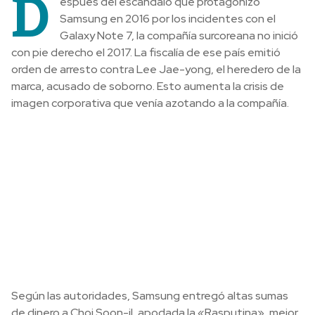
D
espués del escándalo que protagonizó
Samsung en 2016 por los incidentes con el
Galaxy Note 7, la compañía surcoreana no inició
con pie derecho el 2017. La fiscalía de ese país emitió
orden de arresto contra Lee Jae-yong, el heredero de la
marca, acusado de soborno. Esto aumenta la crisis de
imagen corporativa que venía azotando a la compañía.
Según las autoridades, Samsung entregó altas sumas
de dinero a Choi Soon-il, apodada la «Rasputina», mejor