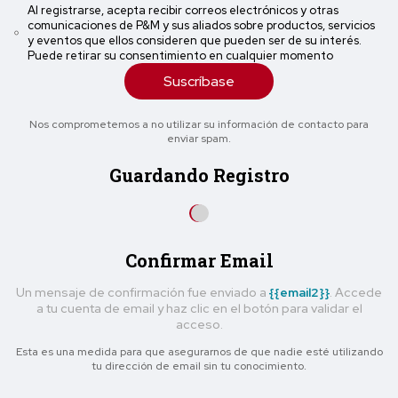
Al registrarse, acepta recibir correos electrónicos y otras
comunicaciones de P&M y sus aliados sobre productos, servicios
y eventos que ellos consideren que pueden ser de su interés.
Puede retirar su consentimiento en cualquier momento
Suscríbase
Nos comprometemos a no utilizar su información de contacto para
enviar spam.
Guardando Registro
Confirmar Email
Un mensaje de confirmación fue enviado a
{{email2}}
. Accede
a tu cuenta de email y haz clic en el botón para validar el
acceso.
Esta es una medida para que asegurarnos de que nadie esté utilizando
tu dirección de email sin tu conocimiento.