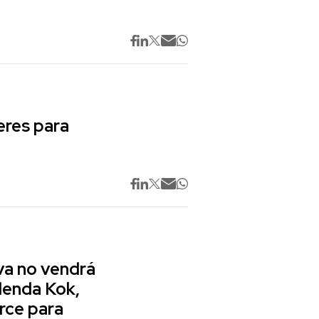
res para
va no vendrá
lenda Kok,
rce para