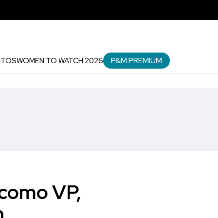
P&M PREMIUM
NTOS
WOMEN TO WATCH 2026
 como VP,
h