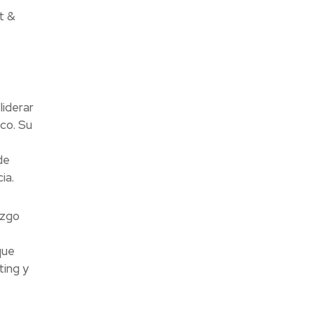
t &
liderar
co. Su
de
ia.
azgo
que
ting y