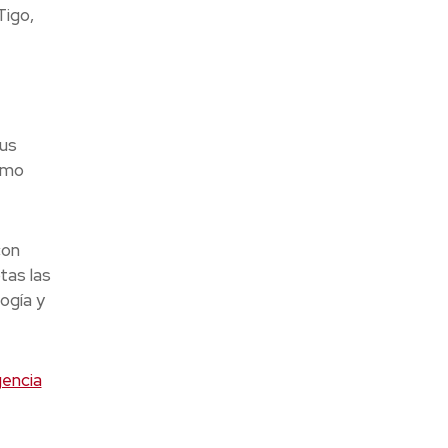
Tigo,
sus
omo
con
tas las
ogía y
gencia