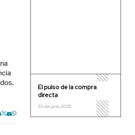
una
ncia
idos.
El pulso de la compra
directa
30 de junio 2026