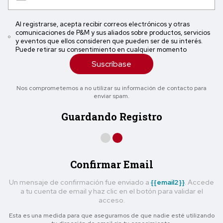
Al registrarse, acepta recibir correos electrónicos y otras
comunicaciones de P&M y sus aliados sobre productos, servicios
y eventos que ellos consideren que pueden ser de su interés.
Puede retirar su consentimiento en cualquier momento
Suscríbase
Nos comprometemos a no utilizar su información de contacto para
enviar spam.
Guardando Registro
Confirmar Email
Un mensaje de confirmación fue enviado a
{{email2}}
. Accede
a tu cuenta de email y haz clic en el botón para validar el
acceso.
Esta es una medida para que asegurarnos de que nadie esté utilizando