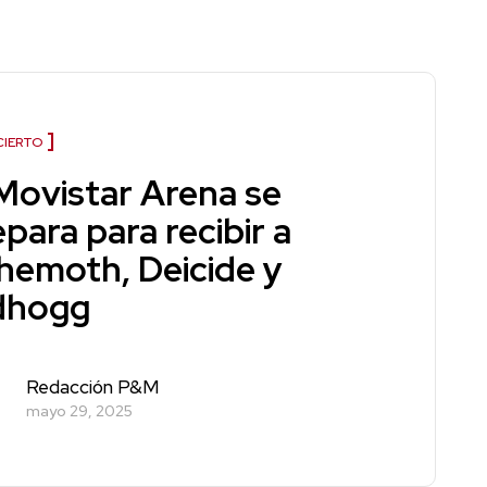
IERTO
 Movistar Arena se
para para recibir a
hemoth, Deicide y
dhogg
Redacción P&M
mayo 29, 2025