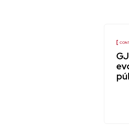
CONT
GJ
evo
pú