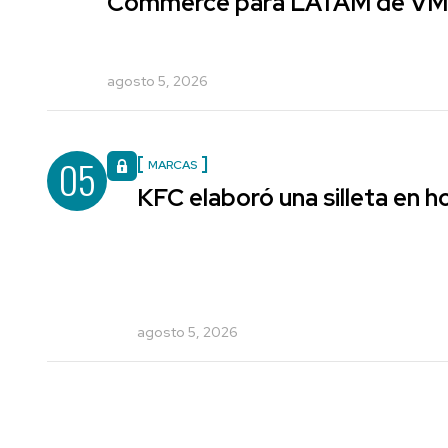
Commerce para LATAM de V
agosto 5, 2026
05
MARCAS
KFC elaboró una silleta en h
agosto 5, 2026