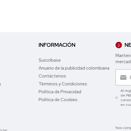
INFORMACIÓN
NE
Mantent
Suscríbase
mercade
Anuario de la publicidad colombiana
Contáctenos
s
Términos y Condiciones
Al reg
Política de Privacidad
de P&M
Política de Cookies
consid
en cu
Nos comp