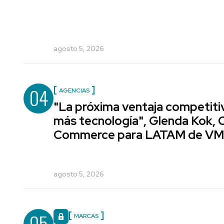
agosto 5, 2026
04
AGENCIAS
"La próxima ventaja competiti
más tecnología", Glenda Kok, 
Commerce para LATAM de V
agosto 5, 2026
05
MARCAS