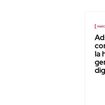
MARC
Ad
co
la
ge
dig