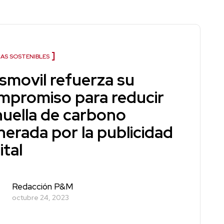
AS SOSTENIBLES
smovil refuerza su
mpromiso para reducir
 huella de carbono
nerada por la publicidad
ital
Redacción P&M
octubre 24, 2023