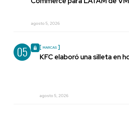
Commerce para LATAM de V
agosto 5, 2026
05
MARCAS
KFC elaboró una silleta en h
agosto 5, 2026