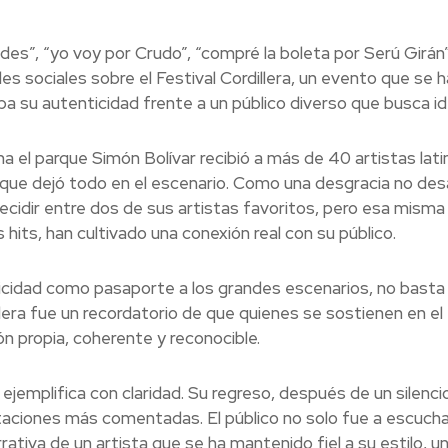
des”, “yo voy por Crudo”, “compré la boleta por Serú Girán”
des sociales sobre el Festival Cordillera, un evento que se 
ba su autenticidad frente a un público diverso que busca id
 el parque Simón Bolívar recibió a más de 40 artistas lati
que dejó todo en el escenario. Como una desgracia no desag
ecidir entre dos de sus artistas favoritos, pero esa misma
 hits, han cultivado una conexión real con su público.
icidad como pasaporte a los grandes escenarios, no basta c
dillera fue un recordatorio de que quienes se sostienen en e
ón propia, coherente y reconocible.
jemplifica con claridad. Su regreso, después de un silencio 
taciones más comentadas. El público no solo fue a escuchar
rativa de un artista que se ha mantenido fiel a su estilo, 