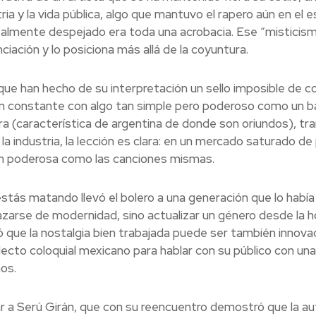
ia y la vida pública, algo que mantuvo el rapero aún en el 
almente despejado era toda una acrobacia. Ese “misticism
ciación y lo posiciona más allá de la coyuntura.
 que han hecho de su interpretación un sello imposible de co
ción constante con algo tan simple pero poderoso como un b
ra (característica de argentina de donde son oriundos), tr
 la industria, la lección es clara: en un mercado saturado d
an poderosa como las canciones mismas.
estás matando llevó el bolero a una generación que lo habí
zarse de modernidad, sino actualizar un género desde la h
ó que la nostalgia bien trabajada puede ser también innovac
lecto coloquial mexicano para hablar con su público con una
os.
ar a Serú Girán, que con su reencuentro demostró que la a