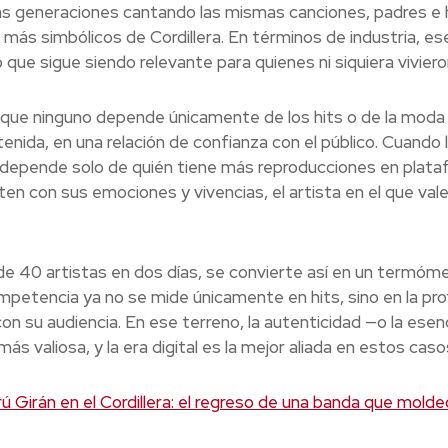
as generaciones cantando las mismas canciones, padres e
ás simbólicos de Cordillera. En términos de industria, ese 
 que sigue siendo relevante para quienes ni siquiera viviero
 que ninguno depende únicamente de los hits o de la moda
tenida, en una relación de confianza con el público. Cuando 
 no depende solo de quién tiene más reproducciones en plata
 con sus emociones y vivencias, el artista en el que vale l
s de 40 artistas en dos días, se convierte así en un termóm
ompetencia ya no se mide únicamente en hits, sino en la pro
con su audiencia. En ese terreno, la autenticidad —o la esen
 valiosa, y la era digital es la mejor aliada en estos caso
ú Girán en el Cordillera: el regreso de una banda que moldeó 