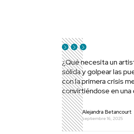
¿Qué necesita un artist
sólida y golpear las p
con la primera crisis 
convirtiéndose en una
Alejandra Betancourt
septiembre 16, 2025