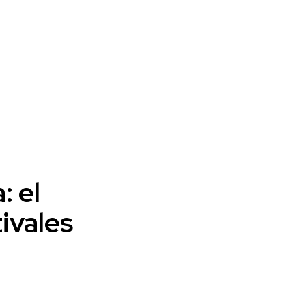
: el
ivales