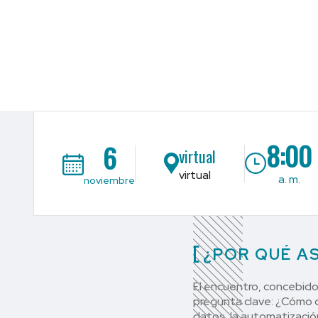
8:00
6
virtual
virtual
a. m.
noviembre
¿POR QUÉ AS
El encuentro, concebido
pregunta clave: ¿Cómo 
datos, la automatización