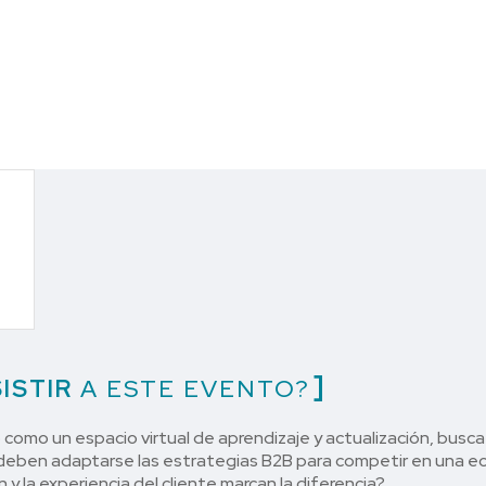
ISTIR
A ESTE EVENTO?
 como un espacio virtual de aprendizaje y actualización, busc
deben adaptarse las estrategias B2B para competir en una e
 y la experiencia del cliente marcan la diferencia?