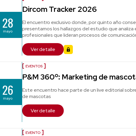
Dircom Tracker 2026
28
El encuentro exclusivo donde, por quinto año conse
presentamos los hallazgos del estudio que analiza el
mayo
profesionales que lideran procesos de comunicació
Ver detalle
EVENTOS
P&M 360º: Marketing de mascot
26
Este encuentro hace parte de un live editorial sobr
de mascotas
mayo
Ver detalle
EVENTO