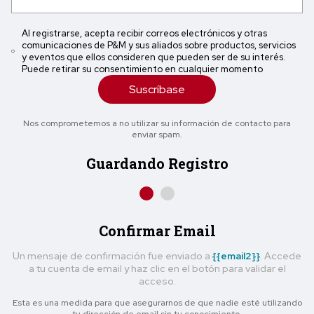
Al registrarse, acepta recibir correos electrónicos y otras
comunicaciones de P&M y sus aliados sobre productos, servicios
y eventos que ellos consideren que pueden ser de su interés.
Puede retirar su consentimiento en cualquier momento
Suscríbase
Nos comprometemos a no utilizar su información de contacto para
enviar spam.
Guardando Registro
Confirmar Email
Un mensaje de confirmación fue enviado a
{{email2}}
. Accede
a tu cuenta de email y haz clic en el botón para validar el
acceso.
Esta es una medida para que asegurarnos de que nadie esté utilizando
tu dirección de email sin tu conocimiento.