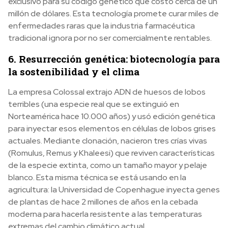
exclusivo para su código genético que costó cerca de un
millón de dólares. Esta tecnología promete curar miles de
enfermedades raras que la industria farmacéutica
tradicional ignora por no ser comercialmente rentables.
6. Resurrección genética: biotecnología para
la sostenibilidad y el clima
La empresa Colossal extrajo ADN de huesos de lobos
terribles (una especie real que se extinguió en
Norteamérica hace 10.000 años) y usó edición genética
para inyectar esos elementos en células de lobos grises
actuales. Mediante clonación, nacieron tres crías vivas
(Romulus, Remus y Khaleesi) que reviven características
de la especie extinta, como un tamaño mayor y pelaje
blanco. Esta misma técnica se está usando en la
agricultura: la Universidad de Copenhague inyecta genes
de plantas de hace 2 millones de años en la cebada
moderna para hacerla resistente a las temperaturas
extremas del cambio climático actual.