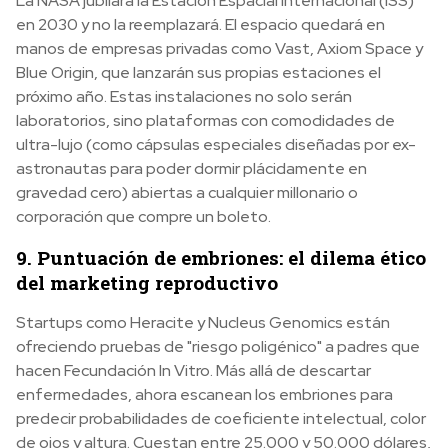
La NASA jubilará la Estación Espacial Internacional (ISS)
en 2030 y no la reemplazará. El espacio quedará en
manos de empresas privadas como Vast, Axiom Space y
Blue Origin, que lanzarán sus propias estaciones el
próximo año. Estas instalaciones no solo serán
laboratorios, sino plataformas con comodidades de
ultra-lujo (como cápsulas especiales diseñadas por ex-
astronautas para poder dormir plácidamente en
gravedad cero) abiertas a cualquier millonario o
corporación que compre un boleto.
9. Puntuación de embriones: el dilema ético
del marketing reproductivo
Startups como Heracite y Nucleus Genomics están
ofreciendo pruebas de "riesgo poligénico" a padres que
hacen Fecundación In Vitro. Más allá de descartar
enfermedades, ahora escanean los embriones para
predecir probabilidades de coeficiente intelectual, color
de ojos y altura. Cuestan entre 25.000 y 50.000 dólares,