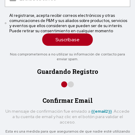
Al registrarse, acepta recibir correos electrónicos y otras
comunicaciones de P&M y sus aliados sobre productos, servicios
y eventos que ellos consideren que pueden ser de su interés.
Puede retirar su consentimiento en cualquier momento
Suscríbase
Nos comprometemos a no utilizar su información de contacto para
enviar spam.
Guardando Registro
Confirmar Email
Un mensaje de confirmación fue enviado a
{{email2}}
. Accede
a tu cuenta de email y haz clic en el botón para validar el
acceso.
Esta es una medida para que asegurarnos de que nadie esté utilizando