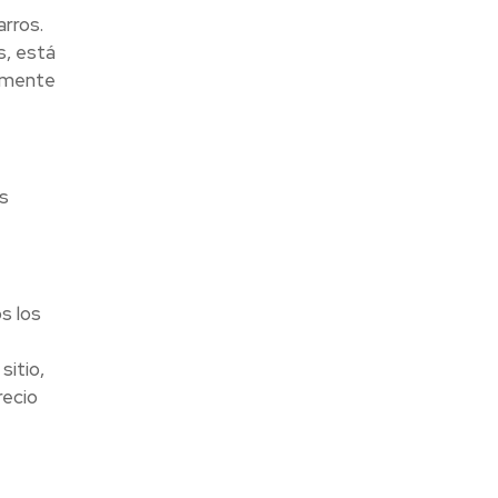
rros.
, está
almente
s
s los
sitio,
recio