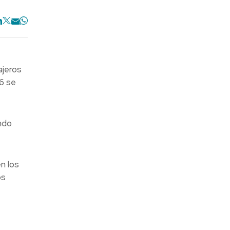
ajeros
6 se
ndo
n los
os