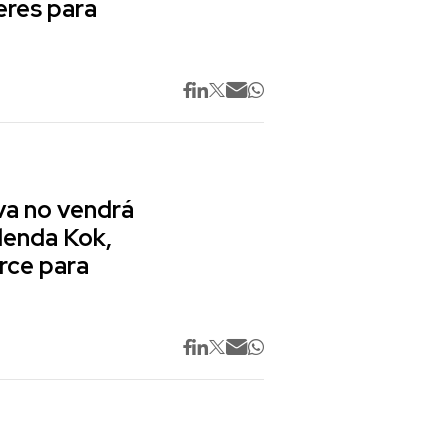
res para
va no vendrá
lenda Kok,
rce para