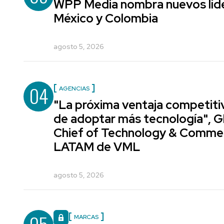
WPP Media nombra nuevos líde
México y Colombia
agosto 5, 2026
04
AGENCIAS
"La próxima ventaja competiti
de adoptar más tecnología", G
Chief of Technology & Comme
LATAM de VML
agosto 5, 2026
MARCAS