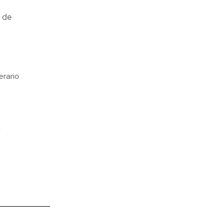
s de
erario
a