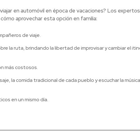
e viajar en automóvil en época de vacaciones? Los experto
 cómo aprovechar esta opción en familia:
ompañeros de viaje.
re la ruta, brindando la libertad de improvisar y cambiar el itin
on más costosos.
aisaje, la comida tradicional de cada pueblo y escuchar la músic
ticos en un mismo día.