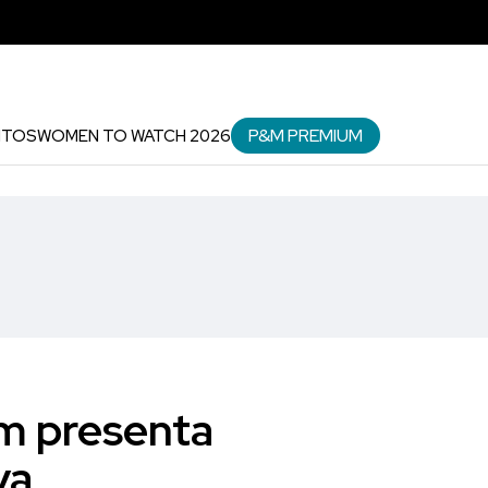
P&M PREMIUM
NTOS
WOMEN TO WATCH 2026
m presenta
va