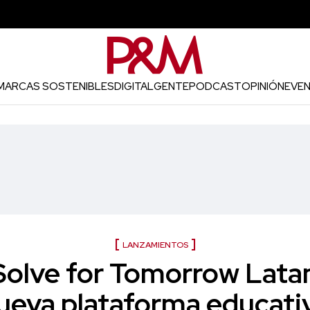
MARCAS SOSTENIBLES
DIGITAL
GENTE
PODCAST
OPINIÓN
EVE
LANZAMIENTOS
olve for Tomorrow Lata
ueva plataforma educati