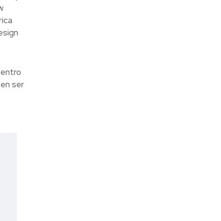
w
rica
esign
uentro
 en ser