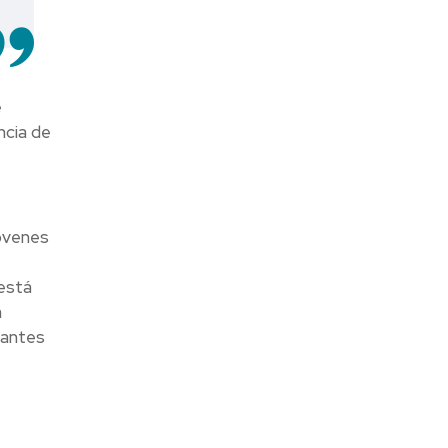
e
ncia de
jóvenes
está
a
iantes