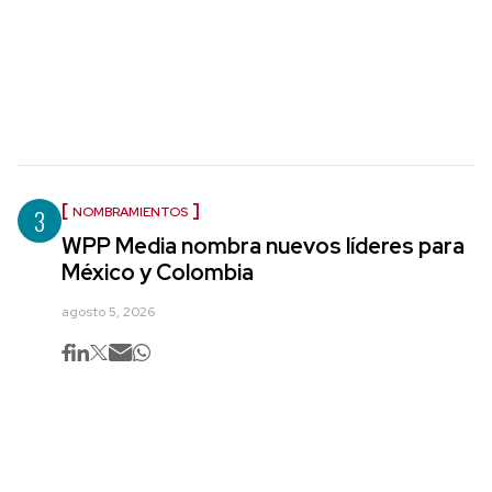
3
NOMBRAMIENTOS
WPP Media nombra nuevos líderes para
México y Colombia
agosto 5, 2026