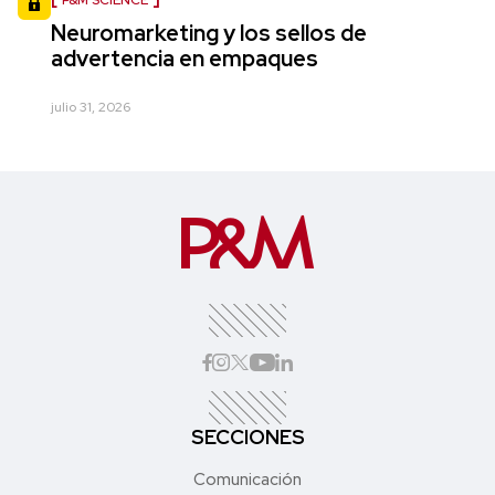
Neuromarketing y los sellos de
advertencia en empaques
julio 31, 2026
SECCIONES
Comunicación