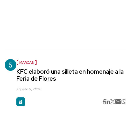
5
MARCAS
KFC elaboró una silleta en homenaje a la
Feria de Flores
agosto 5, 2026