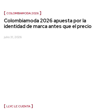
COLOMBIAMODA 2026
Colombiamoda 2026 apuesta por la
identidad de marca antes que el precio
julio 31, 2026
LLYC LE CUENTA