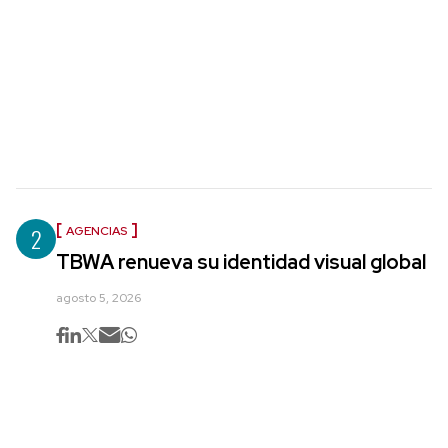
2
AGENCIAS
TBWA renueva su identidad visual global
agosto 5, 2026