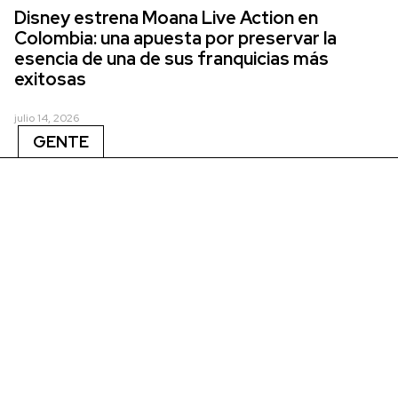
Disney estrena Moana Live Action en
Colombia: una apuesta por preservar la
esencia de una de sus franquicias más
exitosas
julio 14, 2026
GENTE