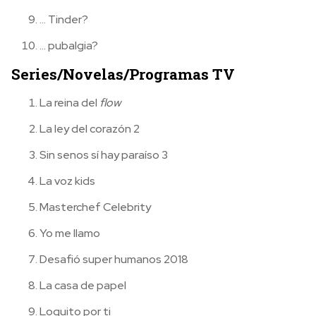
… Tinder?
… pubalgia?
Series/Novelas/Programas TV
La reina del
flow
La ley del corazón 2
Sin senos sí hay paraíso 3
La voz kids
Masterchef Celebrity
Yo me llamo
Desafió super humanos 2018
La casa de papel
Loquito por ti