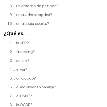
… un derecho de petición?
… un cuadro sinóptico?
… un trabajo escrito?
¿Qué es…
… la JEP?
… francking?
… umami?
… el var?
… un glúcido?
… el movimiento naranja?
… el DANE?
… la OCDE?