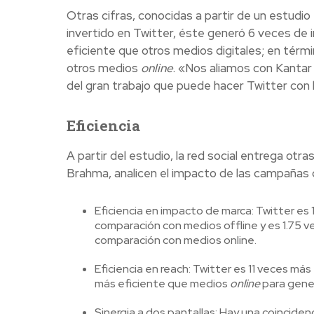
Otras cifras, conocidas a partir de un estudio
invertido en Twitter, éste generó 6 veces de
eficiente que otros medios digitales; en térm
otros medios
online
. «Nos aliamos con Kantar
del gran trabajo que puede hacer Twitter con 
Eficiencia
A partir del estudio, la red social entrega ot
Brahma, analicen el impacto de las campañas di
Eficiencia en impacto de marca: Twitter es
comparación con medios offline y es 1.75 v
comparación con medios online.
Eficiencia en reach: Twitter es 11 veces más
más eficiente que medios
online
para gener
Sinergia a dos pantallas: Hay una coincidenc