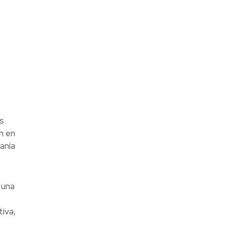
s
n en
anía
 una
iva,