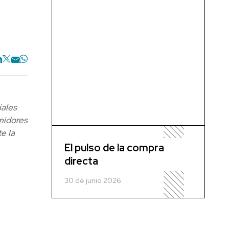
iales
midores
e la
El pulso de la compra
directa
30 de junio 2026