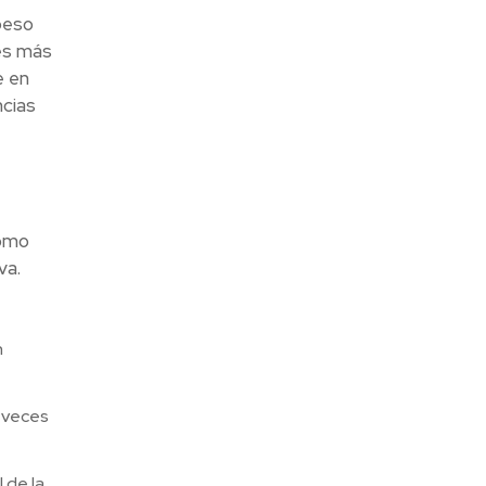
peso
ces más
e en
ncias
como
va.
n
2 veces
 de la