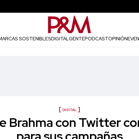
MARCAS SOSTENIBLES
DIGITAL
GENTE
PODCAST
OPINIÓN
EVE
DIGITAL
de Brahma con Twitter c
para sus campañas