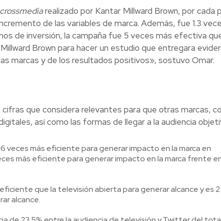
crossmedia
realizado por Kantar Millward Brown, por cada 
 incremento de las variables de marca. Además, fue 1.3 ve
inos de inversión, la campaña fue 5 veces más efectiva qu
 Millward Brown para hacer un estudio que entregara evide
las marcas y de los resultados positivos», sostuvo Omar.
ras cifras que considera relevantes para que otras marcas, 
gitales, así como las formas de llegar a la audiencia objeti
 16 veces más eficiente para generar impacto en la marca en
eces más eficiente para generar impacto en la marca frente e
 eficiente que la televisión abierta para generar alcance y es 
ar alcance.
ia de 23.5% entre la audiencia de televisión y Twitter del total