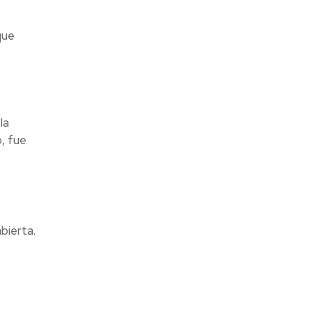
que
la
, fue
bierta.