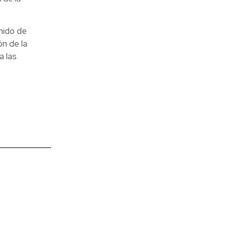
nido de
n de la
a las