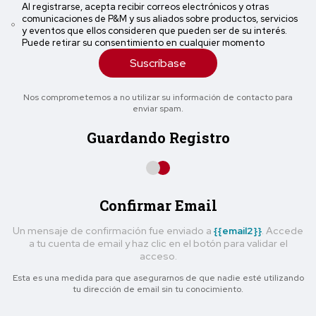
Al registrarse, acepta recibir correos electrónicos y otras
comunicaciones de P&M y sus aliados sobre productos, servicios
y eventos que ellos consideren que pueden ser de su interés.
Puede retirar su consentimiento en cualquier momento
Suscríbase
Nos comprometemos a no utilizar su información de contacto para
enviar spam.
Guardando Registro
Confirmar Email
Un mensaje de confirmación fue enviado a
{{email2}}
. Accede
a tu cuenta de email y haz clic en el botón para validar el
acceso.
Esta es una medida para que asegurarnos de que nadie esté utilizando
tu dirección de email sin tu conocimiento.