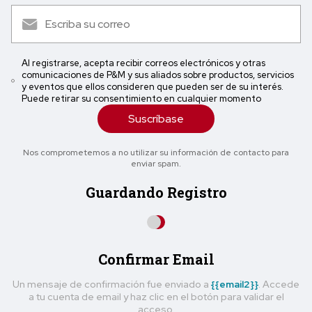
Al registrarse, acepta recibir correos electrónicos y otras
comunicaciones de P&M y sus aliados sobre productos, servicios
y eventos que ellos consideren que pueden ser de su interés.
Puede retirar su consentimiento en cualquier momento
Suscríbase
Nos comprometemos a no utilizar su información de contacto para
enviar spam.
Guardando Registro
Confirmar Email
Un mensaje de confirmación fue enviado a
{{email2}}
. Accede
a tu cuenta de email y haz clic en el botón para validar el
acceso.